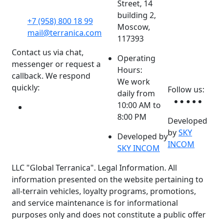
Street, 14
building 2,
+7 (958) 800 18 99
Moscow,
mail@terranica.com
117393
Contact us via chat,
Operating
messenger or request a
Hours:
callback. We respond
We work
quickly:
Follow us:
daily from
10:00 AM to
8:00 PM
Developed
by
SKY
Developed by
INCOM
SKY INCOM
LLC "Global Terranica". Legal Information. All
information presented on the website pertaining to
all-terrain vehicles, loyalty programs, promotions,
and service maintenance is for informational
purposes only and does not constitute a public offer