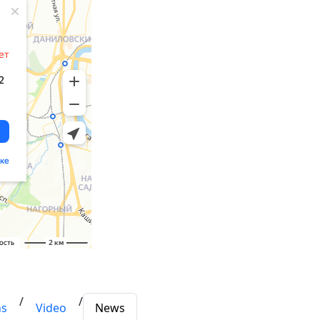
/
/
ns
Video
News