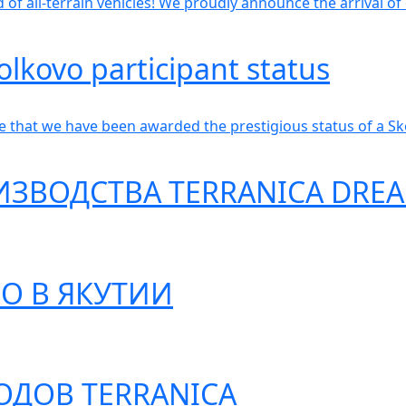
 of all-terrain vehicles! We proudly announce the arrival o
lkovo participant status
that we have been awarded the prestigious status of a Sk
ЗВОДСТВА TERRANICA DRE
О В ЯКУТИИ
ОДОВ TERRANICA