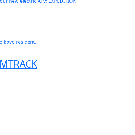
f our new electric ATV: EXPEDITION!
olkovo resident.
AMTRACK