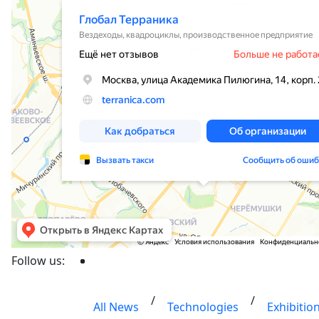
Follow us:
/
/
All News
Technologies
Exhibitio